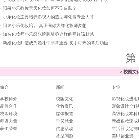
·
阳泉小乐教你天天化妆如何不伤皮肤？
·
小乐化妆主要培养影视人物造型与化装专业人才
·
阳泉小乐化妆培训 真正圆你大牌化妆师梦想
·
知名化妆师小乐怒怼牌牌琦称这样的网红该封杀
·
新娘化妆师便成为婚礼中非常重要 炙手可热的幕后功臣
第
>
校园文
简介
新闻
专业
学校简介
校园文化
影视化妆进组
品牌合作
化妆资讯
形象设计全科
校园环境
媒体报道
高级化妆本科
师资力量
学员就业
新娘跟妆速成
获奖荣誉
优惠活动
生活日妆定制
常见问题
美甲创业班