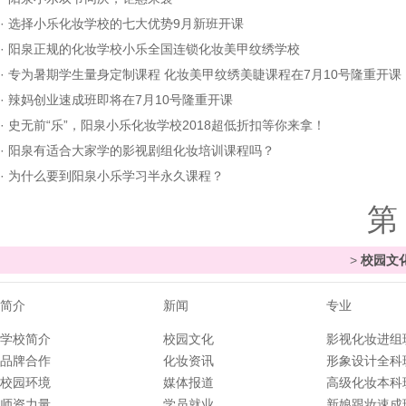
·
选择小乐化妆学校的七大优势9月新班开课
·
阳泉正规的化妆学校小乐全国连锁化妆美甲纹绣学校
·
专为暑期学生量身定制课程 化妆美甲纹绣美睫课程在7月10号隆重开课
·
辣妈创业速成班即将在7月10号隆重开课
·
史无前“乐”，阳泉小乐化妆学校2018超低折扣等你来拿！
·
阳泉有适合大家学的影视剧组化妆培训课程吗？
·
为什么要到阳泉小乐学习半永久课程？
第
>
校园文
简介
新闻
专业
学校简介
校园文化
影视化妆进组
品牌合作
化妆资讯
形象设计全科
校园环境
媒体报道
高级化妆本科
师资力量
学员就业
新娘跟妆速成