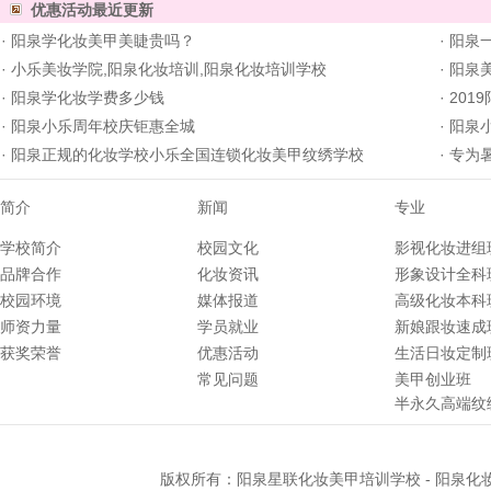
优惠活动
最近更新
·
阳泉学化妆美甲美睫贵吗？
·
阳泉一
·
小乐美妆学院,阳泉化妆培训,阳泉化妆培训学校
·
阳泉美
·
阳泉学化妆学费多少钱
·
201
·
阳泉小乐周年校庆钜惠全城
·
阳泉
·
阳泉正规的化妆学校小乐全国连锁化妆美甲纹绣学校
·
专为暑
简介
新闻
专业
学校简介
校园文化
影视化妆进组
品牌合作
化妆资讯
形象设计全科
校园环境
媒体报道
高级化妆本科
师资力量
学员就业
新娘跟妆速成
获奖荣誉
优惠活动
生活日妆定制
常见问题
美甲创业班
半永久高端纹
版权所有：
阳泉星联化妆美甲培训学校
-
阳泉化