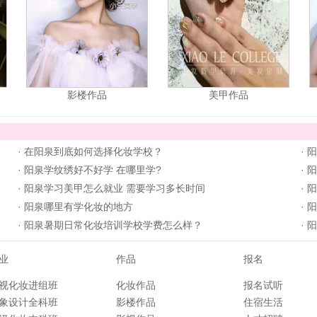
影楼作品
美甲作品
·
在阳泉到底如何选择化妆学校？
·
阳
·
阳泉学纹绣好不好学 在哪里学?
·
阳
·
阳泉学习美甲怎么就业 需要学习多长时间
·
阳
·
阳泉哪里有学化妆的地方
·
阳
·
阳泉暑期日常化妆培训学校学费怎么样？
·
阳
业
作品
报名
视化妆进组班
化妆作品
报名试听
象设计全科班
影楼作品
住宿生活