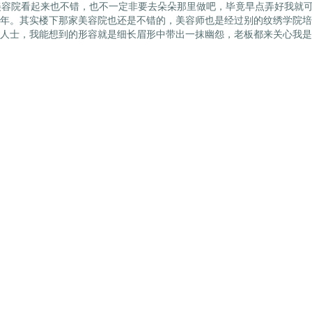
美容院看起来也不错，也不一定非要去朵朵那里做吧，毕竟早点弄好我就
年。其实楼下那家美容院也还是不错的，美容师也是经过别的纹绣学院培
人士，我能想到的形容就是细长眉形中带出一抹幽怨，老板都来关心我