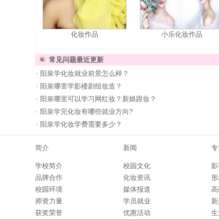
化妆作品
小乐化妆作品
常见问题
最近更新
·
阳泉学化妆就业前景怎么样？
·
阳泉哪里学影楼剧组妆造？
·
阳泉哪里可以学习网红妆？新娘跟妆？
·
阳泉学完化妆有哪些就业方向?
·
阳泉学化妆学费需要多少？
简介
新闻
专
学校简介
校园文化
影
品牌合作
化妆资讯
形
校园环境
媒体报道
高
师资力量
学员就业
新
获奖荣誉
优惠活动
生