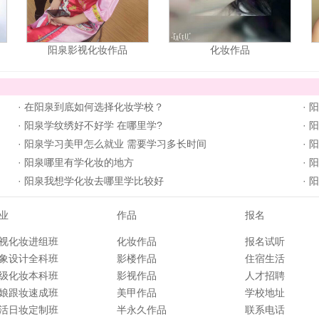
阳泉影视化妆作品
化妆作品
·
在阳泉到底如何选择化妆学校？
·
阳
·
阳泉学纹绣好不好学 在哪里学?
·
阳
·
阳泉学习美甲怎么就业 需要学习多长时间
·
阳
·
阳泉哪里有学化妆的地方
·
阳
·
阳泉我想学化妆去哪里学比较好
·
阳
业
作品
报名
视化妆进组班
化妆作品
报名试听
象设计全科班
影楼作品
住宿生活
级化妆本科班
影视作品
人才招聘
娘跟妆速成班
美甲作品
学校地址
活日妆定制班
半永久作品
联系电话