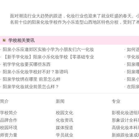
面对潮流行业大趋势的跟进，化妆行业也迎来了就业旺盛的春天。
名前十位的阳泉化妆学校作为小乐造型山西地区特色分校，受到了
学校相关资讯
·
阳泉小乐应邀郊区实验小学为小朋友们六一化妆
·
如何
·
【新手学化妆】阳泉小乐化妆学校【零基础专业
·
学化
·
初学学化妆要买哪些东西
·
阳泉
·
阳泉小乐化妆学校好不好？靠谱吗
·
阳泉
·
阳泉学纹绣在哪里 前景怎么样
·
阳泉
·
阳泉学化妆就业前景怎么样？
·
在阳
简介
新闻
专业
学校简介
校园文化
影视化妆进组
品牌合作
化妆资讯
形象设计全科
校园环境
媒体报道
高级化妆本科
师资力量
学员就业
新娘跟妆速成